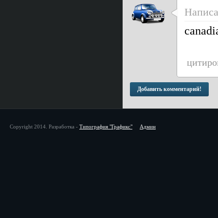
Напис
canadi
цитиро
Добавить комментарий!
Copyright 2014. Разработка -
Типография "Графикс"
Админ