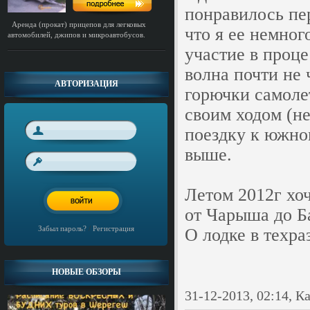
понравилось пер
Аренда (прокат) прицепов для легковых
что я ее немног
автомобилей, джипов и микроавтобусов.
участие в проце
волна почти не 
АВТОРИЗАЦИЯ
горючки самоле
своим ходом (н
поездку к южном
выше.
Летом 2012г хо
от Чарыша до Б
Забыл пароль?
/
Регистрация
О лодке в техра
НОВЫЕ ОБЗОРЫ
31-12-2013, 02:14, К