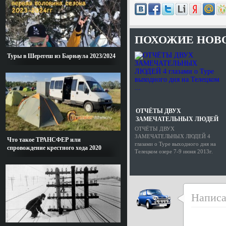
ПОХОЖИЕ НОВ
Туры в Шерегеш из Барнаула 2023/2024
ОТЧЁТЫ ДВУХ
ЗАМЕЧАТЕЛЬНЫХ ЛЮДЕЙ
4 глазами о Туре выходного
ОТЧЁТЫ ДВУХ
дня на Телецком ...
ЗАМЕЧАТЕЛЬНЫХ ЛЮДЕЙ 4
Что такое ТРАНСФЕР или
глазами о Туре выходного дня на
спровождение крестного хода 2020
Телецком озере 7-9 июня 2013г.
Напис