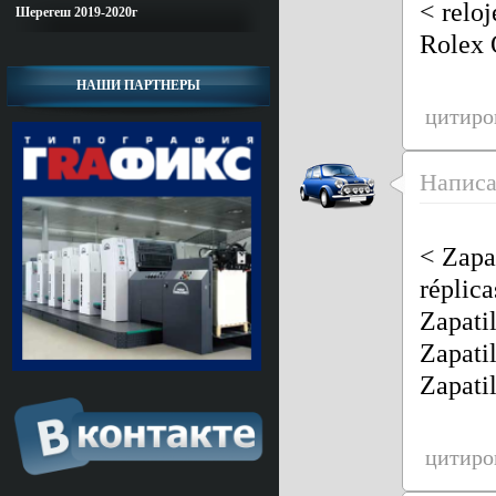
<
reloj
Шерегеш 2019-2020г
Rolex O
НАШИ ПАРТНЕРЫ
цитиро
Напис
<
Zapa
réplic
Zapatil
Zapatil
Zapati
цитиро