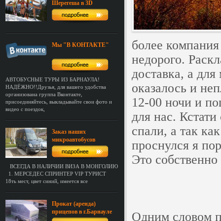
Шерегеша в 3D
более компания
Мы "В КОНТАКТЕ"
недорого. Раскл
доставка, а для
АВТОБУСНЫЕ ТУРЫ ИЗ БАРНАУЛА!
оказалось и неп
НАДЁЖНО!!Друзья, для вашего удобства
организована группа Вконтакте,
12-00 ночи и п
присоединяйтесь, выкладывайте свои фото и
видео с поездок,
для нас. Кстати
спали, а так ка
Заказ наших
микроавтобусов
проснулся я пор
Это собственно
ВСЕГДА В НАЛИЧИИ ВИЗА В МОНГОЛИЮ
1. МЕРСЕДЕС СПРИНТЕР VIP ТУРИСТ
18ть мест, цвет синий, имеется все
Прокат (аренда)
прицепов в г.Барнауле
Одним словом п