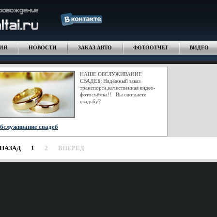
ИЯ
НОВОСТИ
ЗАКАЗ АВТО
ФОТООТЧЕТ
ВИДЕО
НАШЕ ОБСЛУЖИВАНИЕ
СВАДЕБ: Надёжный заказ
транспорта,качественная видео-
фотосъёмка!! Вы ожидаете
свадьбу?
бслуживание свадеб
НАЗАД
1
2
ВПЕРЕД