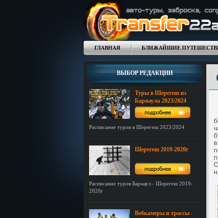
ГЛАВНАЯ
БЛИЖАЙШИЕ ПУТЕШЕСТВ
ВЫБОР РЕДАКЦИИ
Туры в Шерегеш из
Барнаула 2023/2024
П
б
Расписание туров в Шерегеш 2023/2024
ч
б
в
Шерегеш 2019-2020г
п
п
О
н
Расписание туров Барнаул - Шерегеш 2019-
2020г
Вебкамеры и трассы