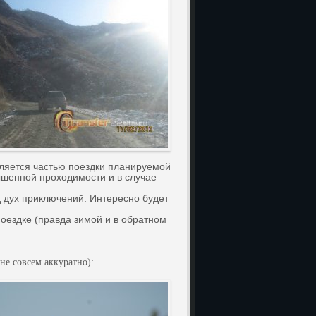
ляется частью поездки планируемой
ышенной проходимости и в случае
 дух приключений. Интересно будет
оездке (правда зимой и в обратном
е совсем аккуратно):