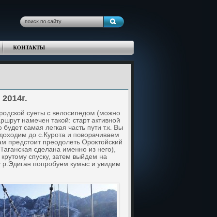
КОНТАКТЫ
2014г.
одской суеты с велосипедом (можно
ршрут намечен такой: старт активной
будет самая легкая часть пути т.к.
Вы
 доходим до с.Курота и поворачиваем
ам предстоит преодолеть Ороктойский
Таганская сделана именно из него),
 крутому спуску, затем выйдем на
у р.Эдиган попробуем кумыс и увидим