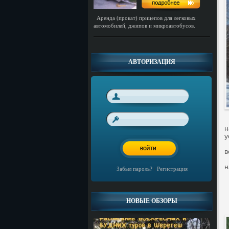
Аренда (прокат) прицепов для легковых
автомобилей, джипов и микроавтобусов.
АВТОРИЗАЦИЯ
Д
н
у
П
в
Ф
н
Забыл пароль?
/
Регистрация
С
Ф
НОВЫЕ ОБЗОРЫ