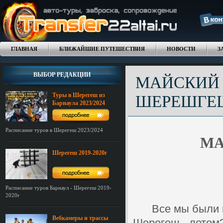
ГЛАВНАЯ
БЛИЖАЙШИЕ ПУТЕШЕСТВИЯ
НОВОСТИ
З
ВЫБОР РЕДАКЦИИ
МАЙСКИЙ Х
Туры в Шерегеш из
ШЕРЕШГЕШ
Барнаула 2023/2024
Расписание туров в Шерегеш 2023/2024
МА
Шерегеш 2019-2020г
Расписание туров Барнаул - Шерегеш 2019-
2020г
Все мы были и
Вебкамеры и трассы
Шерегеш - летом