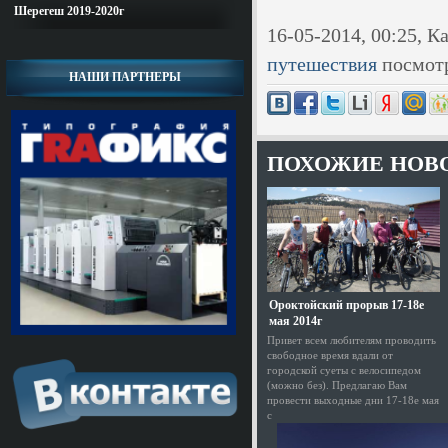
Шерегеш 2019-2020г
16-05-2014, 00:25, К
путешествия
посмотр
НАШИ ПАРТНЕРЫ
ПОХОЖИЕ НОВ
Ороктойский прорыв 17-18е
мая 2014г
Привет всем любителям проводить
свободное время вдали от
городской суеты с велосипедом
(можно без). Предлагаю Вам
провести выходные дни 17-18е мая
с