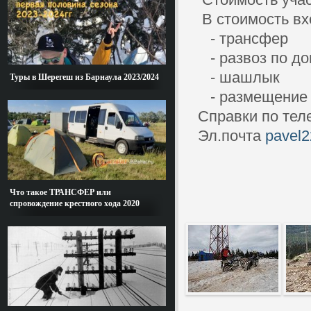
В стоимость вх
- трансфер
- развоз по дом
- шашлык
Туры в Шерегеш из Барнаула 2023/2024
- размещение
Справки по теле
Эл.почта
pavel
Что такое ТРАНСФЕР или
спровождение крестного хода 2020