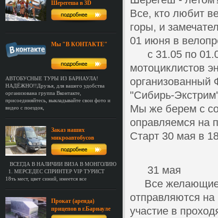
Шерегеша в 3D
Все, кто любит в
горы, и замечате
01 июня в велопр
Мы "В КОНТАКТЕ"
с 31.05 по 01.0
мотоциклистов эн
АВТОБУСНЫЕ ТУРЫ ИЗ БАРНАУЛА!
организованный 
НАДЁЖНО!!Друзья, для вашего удобства
"Сибирь-Экстрим"
организована группа Вконтакте,
присоединяйтесь, выкладывайте свои фото и
Мы же берем с с
видео с поездок,
оправляемся на п
Заказ наших
Старт 30 мая в 1
микроавтобусов
ВСЕГДА В НАЛИЧИИ ВИЗА В МОНГОЛИЮ
31 мая
1. МЕРСЕДЕС СПРИНТЕР VIP ТУРИСТ
18ть мест, цвет синий, имеется все
Все желающие п
отправляются на 
Прокат (аренда)
участие в проход
прицепов в г.Барнауле