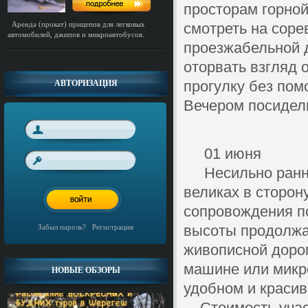
просторам горно
Аренда (прокат) прицепов для легковых
смотреть на соре
автомобилей, джипов и микроавтобусов.
проезжабельной 
оторвать взгляд 
прогулку без пом
АВТОРИЗАЦИЯ
Вечером посиделк
01 июня
Несильно ранний 
великах в сторон
сопровождения п
высоты продолжа
Забыл пароль?
/
Регистрация
живописной дорог
машине или микро
НОВЫЕ ОБЗОРЫ
удобном и красив
Стоимость учас