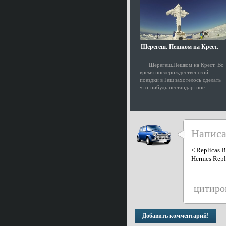
Шерегеш. Пешком на Крест.
Шерегеш.Пешком на Крест. Во
время послерождественской
поездки в Геш захотелось сделать
что-нибудь нестандартное.....
Напис
<
Replicas B
Hermes Repl
цитиро
Добавить комментарий!