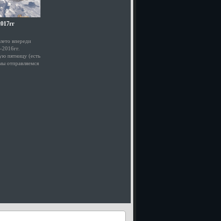
017гг
 лето впереди
-2016гг.
ую пятницу (есть
 мы отправляемся