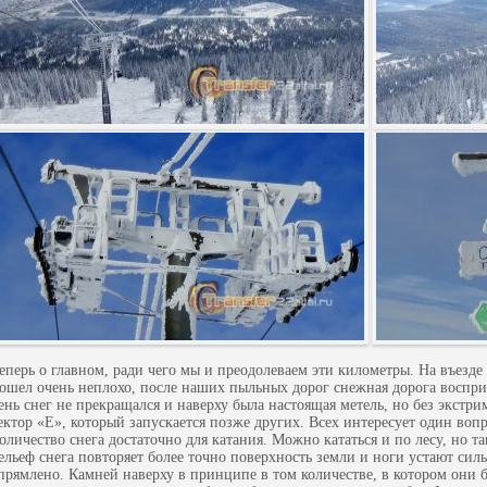
еперь о главном, ради чего мы и преодолеваем эти километры. На въезде
ошел очень неплохо, после наших пыльных дорог снежная дорога воспр
ень снег не прекращался и наверху была настоящая метель, но без экстр
ектор «Е», который запускается позже других. Всех интересует один воп
оличество снега достаточно для катания. Можно кататься и по лесу, но та
ельеф снега повторяет более точно поверхность земли и ноги устают силь
прямлено. Камней наверху в принципе в том количестве, в котором они 