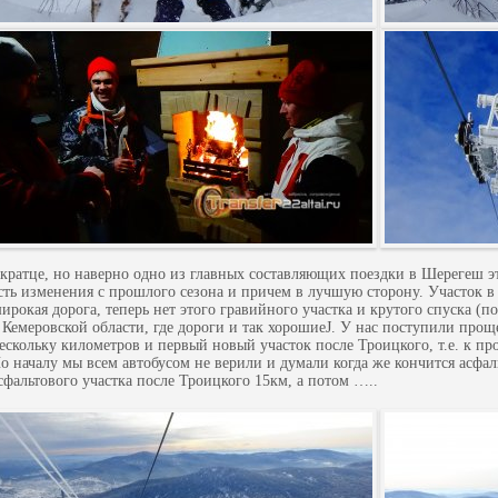
кратце, но наверно одно из главных составляющих поездки в Шерегеш эт
сть изменения с прошлого сезона и причем в лучшую сторону. Участок в 
ирокая дорога, теперь нет этого гравийного участка и крутого спуска (п
 Кемеровской области, где дороги и так хорошиеJ. У нас поступили прощ
ескольку километров и первый новый участок после Троицкого, т.е. к п
о началу мы всем автобусом не верили и думали когда же кончится асфал
сфальтового участка после Троицкого 15км, а потом …..