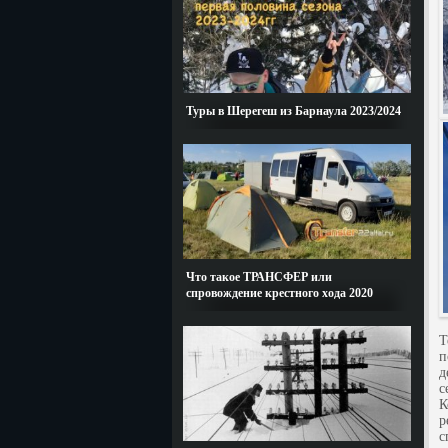
Туры в Шерегеш из Барнаула 2023/2024
Что такое ТРАНСФЕР или
спровождение крестного хода 2020
Т
п
д
с
К
р
с