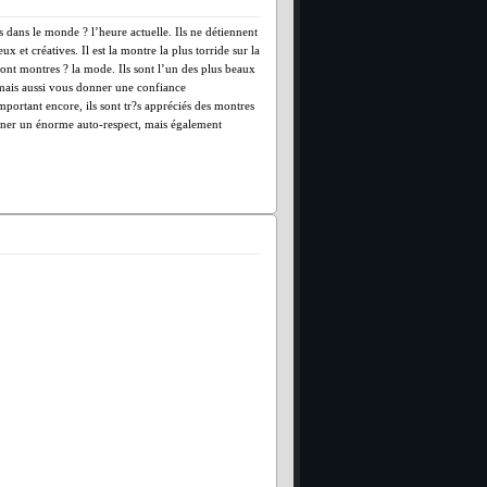
 dans le monde ? l’heure actuelle. Ils ne détiennent
 et créatives. Il est la montre la plus torride sur la
 sont montres ? la mode. Ils sont l’un des plus beaux
mais aussi vous donner une confiance
portant encore, ils sont tr?s appréciés des montres
nner un énorme auto-respect, mais également