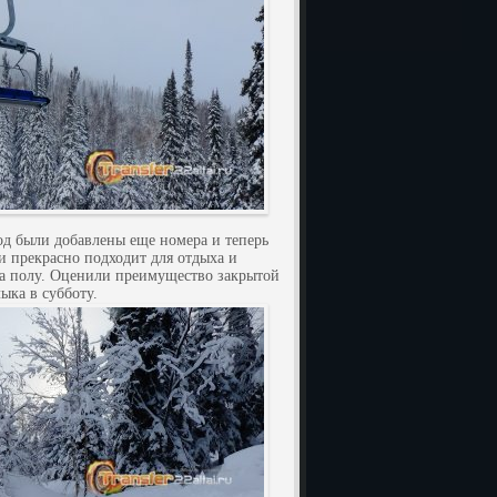
од были добавлены еще номера и теперь
 прекрасно подходит для отдыха и
на полу. Оценили преимущество закрытой
ыка в субботу.