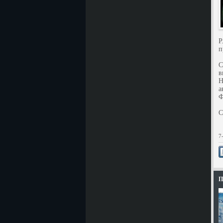
P
п
С
в
Н
а
Ф
С
7
П