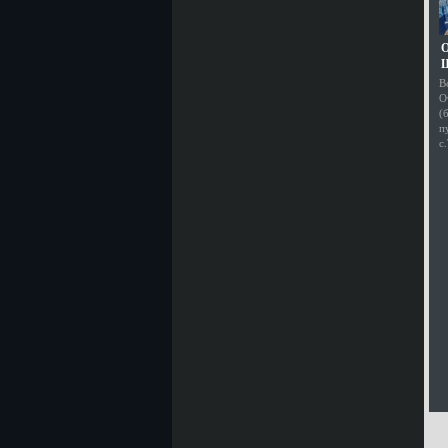
О
Ш
В
О
(
п
с