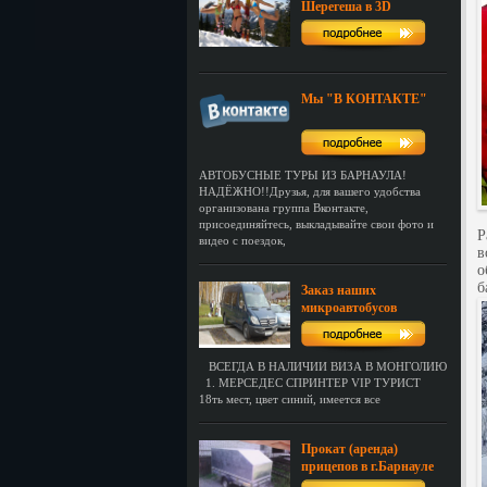
Шерегеша в 3D
Мы "В КОНТАКТЕ"
АВТОБУСНЫЕ ТУРЫ ИЗ БАРНАУЛА!
НАДЁЖНО!!Друзья, для вашего удобства
организована группа Вконтакте,
присоединяйтесь, выкладывайте свои фото и
Р
видео с поездок,
в
о
б
Заказ наших
микроавтобусов
ВСЕГДА В НАЛИЧИИ ВИЗА В МОНГОЛИЮ
1. МЕРСЕДЕС СПРИНТЕР VIP ТУРИСТ
18ть мест, цвет синий, имеется все
Прокат (аренда)
прицепов в г.Барнауле