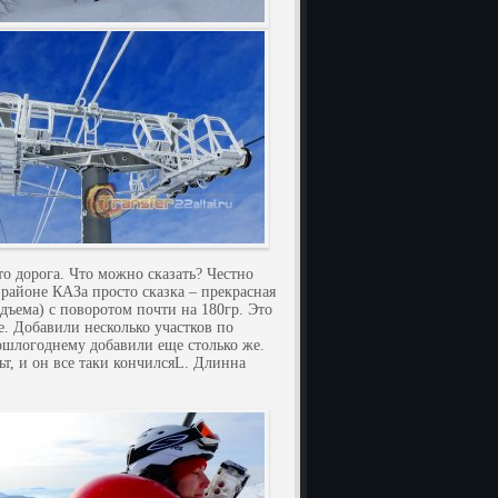
о дорога. Что можно сказать? Честно
районе КАЗа просто сказка – прекрасная
одъема) с поворотом почти на 180гр. Это
е. Добавили несколько участков по
рошлогоднему добавили еще столько же.
ьт, и он все таки кончилсяL. Длинна