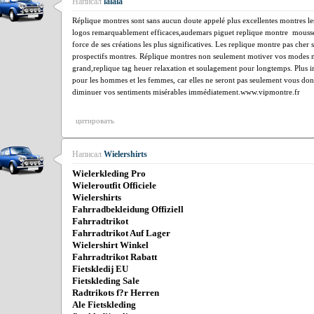
Написал
lalala
Réplique montres sont sans aucun doute appelé plus excellentes montres les
logos remarquablement efficaces,
audemars piguet replique montre
mousseux
force de ses créations les plus significatives. Les replique montre pas cher
prospectifs montres. Réplique montres non seulement motiver vos modes 
grand,
replique tag heuer
relaxation et soulagement pour longtemps. Plus im
pour les hommes et les femmes, car elles ne seront pas seulement vous do
diminuer vos sentiments misérables immédiatement.
www.vipmontre.fr
цитировать
Написал
Wielershirts
Wielerkleding Pro
Wieleroutfit Officiele
Wielershirts
Fahrradbekleidung Offiziell
Fahrradtrikot
Fahrradtrikot Auf Lager
Wielershirt Winkel
Fahrradtrikot Rabatt
Fietskledij EU
Fietskleding Sale
Radtrikots f?r Herren
Ale Fietskleding