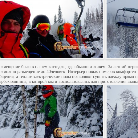
азмещение было в нашем коттедже, где обычно и живем. За летний пери
озможно размещение до 40человек. Интерьер новых номеров комфортен и
бщения, а теплые электрические полы позволяют сушить одежду прямо 
арбекюшницы, в которой мы и воспользовались для приготовления шашл