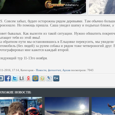
.S. Совсем забыл, будьте осторожны рядом деревьями. Там обычно больше
роизошло. Но помощь пришла. Саша увидел шапку и подъехал ближе, а т
овет бывалых. Как вылезти из такой ситуации. Нужно обхватить покрепче
ытащит тебя из этой ямыJ.
а обратном пути мы остановившись в Ельцовке перекусить, мы увидели 
втомобиль (без людей) за рулем собака и рядом тоже четвероногий друг.
отографировал мне кажется каждый второй.
ледующий тур 11-13го ноября.
-11-2016, 17:14, Категория -
Новости
,
фотоотчет
,
Архив
посмотрело: 7043
ОХОЖИЕ НОВОСТИ: