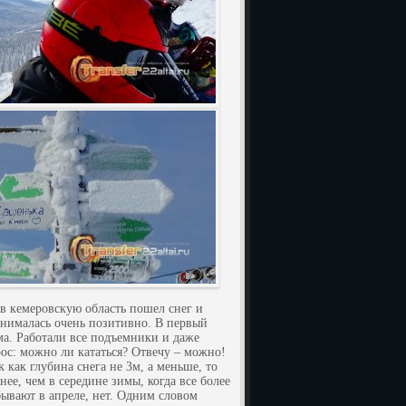
 в кемеровскую область пошел снег и
инималась очень позитивно. В первый
има. Работали все подъемники и даже
рос: можно ли кататься? Отвечу – можно!
к как глубина снега не 3м, а меньше, то
нее, чем в середине зимы, когда все более
бывают в апреле, нет. Одним словом