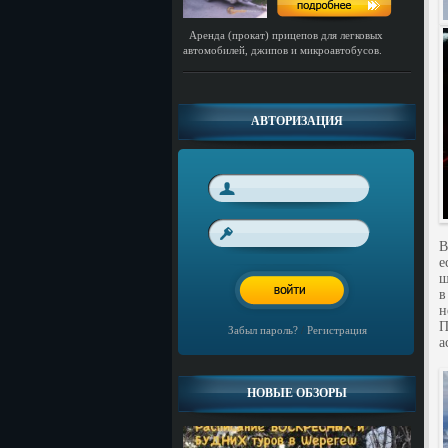
Аренда (прокат) прицепов для легковых
автомобилей, джипов и микроавтобусов.
АВТОРИЗАЦИЯ
В
е
ш
в
н
П
Забыл пароль?
/
Регистрация
а
НОВЫЕ ОБЗОРЫ