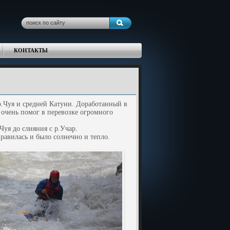
КОНТАКТЫ
.Чуя и средней Катуни. Доработанный в
 очень помог в перевозке огромного
Чуя до слияния с р.Учар.
правилась и было солнечно и тепло.