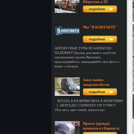
Шерегеша в 3D
Мы "В КОНТАКТЕ"
АВТОБУСНЫЕ ТУРЫ ИЗ БАРНАУЛА!
НАДЁЖНО!!Друзья, для вашего удобства
организована группа Вконтакте,
присоединяйтесь, выкладывайте свои фото и
видео с поездок,
Заказ наших
микроавтобусов
ВСЕГДА В НАЛИЧИИ ВИЗА В МОНГОЛИЮ
1. МЕРСЕДЕС СПРИНТЕР VIP ТУРИСТ
18ть мест, цвет синий, имеется все
Прокат (аренда)
прицепов в г.Барнауле