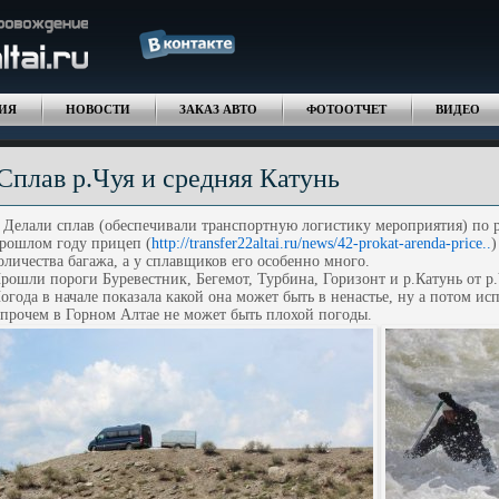
ИЯ
НОВОСТИ
ЗАКАЗ АВТО
ФОТООТЧЕТ
ВИДЕО
Сплав р.Чуя и средняя Катунь
елали сплав (обеспечивали транспортную логистику мероприятия) по р
рошлом году прицеп (
http://transfer22altai.ru/news/42-prokat-arenda-price..
)
оличества багажа, а у сплавщиков его особенно много.
рошли пороги Буревестник, Бегемот, Турбина, Горизонт и р.Катунь от р.
огода в начале показала какой она может быть в ненастье, ну а потом ис
прочем в Горном Алтае не может быть плохой погоды.