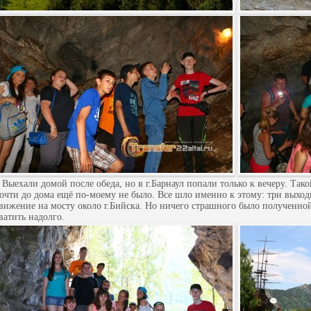
ыехали домой после обеда, но в г.Барнаул попали только к вечеру. Такой
очти до дома ещё по-моему не было. Все шло именно к этому: три выход
вижение на мосту около г.Бийска. Но ничего страшного было полученн
ватить надолго.