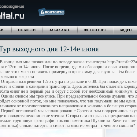
ИЯ
НОВОСТИ
ЗАКАЗ АВТО
ФОТООТЧЕТ
ВИДЕО
Тур выходного дня 12-14е июня
 конце мая мне позвонили по поводу заказа транспорта http://transfer22alt
ня с 12го по 14е июня. После встречи, где мы обговорили организацион
нание этих мест составить примерную программу для группы. Тем более 
кольного возраста.
тправляться решили 12го с утра по-раньше в 6.30. При подьезде к школ
есте и стояли в ожидании транспорта. Здесь хотелось бы отметить хорош
ебята ездят не в первый раз и берут с собой тот необходимый минимум, 
дним словом мы тронулись. При предварительной беседе думали, что лу
ойдёт основной поток, но мне показалось, что так подумали не мы одни.
тличался от противоположного направления и конечно в большую сторон
ервой остановкой мы запланировали с.Сростки. там подкрепились вкус
де проводятся шукшинские чтения. С горы нам открылась прекрасная пан
делали групповую фотографию около памятника Шукшина. Хочется замети
амятника) сильно натерты и сияют на многие метры - с чем это связано?