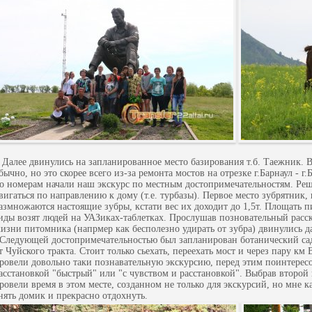
алее двинулись на запланированное место базирования т.б. Таежник. В
бычно, но это скорее всего из-за ремонта мостов на отрезке г.Барнаул - 
о номерам начали наш экскурс по местным достопримечательностям. Реши
вигаться по направлению к дому (т.е. турбазы). Первое место зубрятник,
азмножаются настоящие зубры, кстати вес их доходит до 1,5т. Площать 
иды возят людей на УАЗиках-таблетках. Прослушав позновательный расс
изни питомника (напрмер как бесполезно удирать от зубра) двинулись д
ледующей достопримечательностью был запланирован ботанический сад 
т Чуйского тракта. Стоит только сьехать, переехать мост и через пару км 
ровели довольно таки познавательную экскурсию, перед этим поинтерес
асстановкой "быстрый" или "с чувством и расстановкой". Выбрав второй
ровели время в этом месте, созданном не только для экскурсий, но мне к
нять домик и прекрасно отдохнуть.