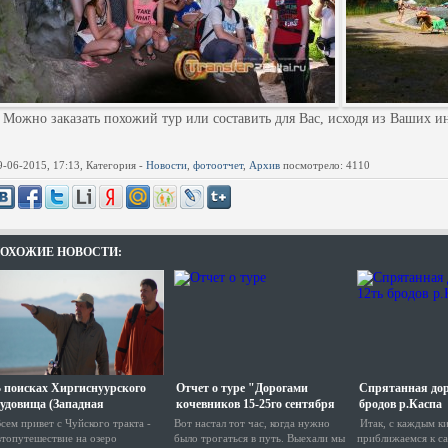
ожно заказать похожий тур или составить для Вас, исходя из Ваших ин
9-06-2015, 17:13, Категория -
Новости
,
фотоотчет
,
Архив
посмотрело: 4110
ОХОЖИЕ НОВОСТИ:
 поисках Хиргиснуурского
Отчет о туре "Дорогами
Спрятанная дор
удовища (Западная
кочевников 15-25го сентября
бродов р.Каспа
онголия) или подтверждение
2014г"
сем привет с Чуйского тракта -
Вот настал тот час, когда нужно
Итак, с каждым к
а ...
втопутешествие на озеро
было трогаться в путь. Выехали мы
приближаемся к с