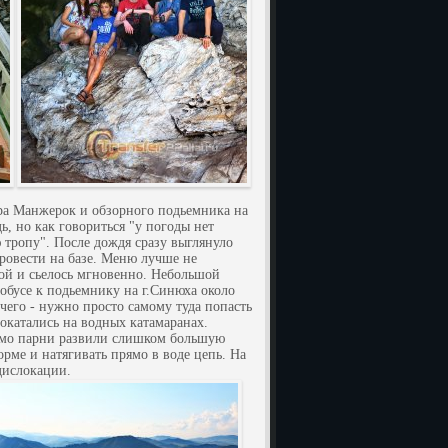
ра Манжерок и обзорного подьемника на
ь, но как говориться "у погоды нет
 тропу". После дождя сразу выглянуло
ровести на базе. Меню лучше не
ушой и сьелось мгновенно. Небольшой
обусе к подьемнику на г.Синюха около
его - нужно просто самому туда попасть
покатались на водных катамаранах.
димо парни развили слишком большую
орме и натягивать прямо в воде цепь. На
дислокации.