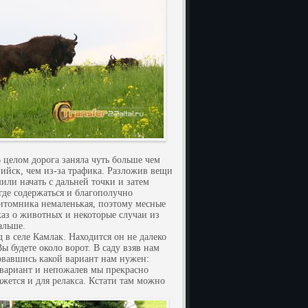
 целом дорога заняла чуть больше чем
г.Бийск, чем из-за трафика. Разложив вещи
ли начать с дальней точки и затем
 где содержаться и благополучно
питомника немаленькая, поэтому месные
каз о животных и некоторые случаи из
альше.
в селе Камлак. Находится он не далеко
Вы будете около ворот. В саду взяв нам
овавшись какой вариант нам нужен:
 вариант и непожалев мы прекрасно
ажется и для релакса. Кстати там можно