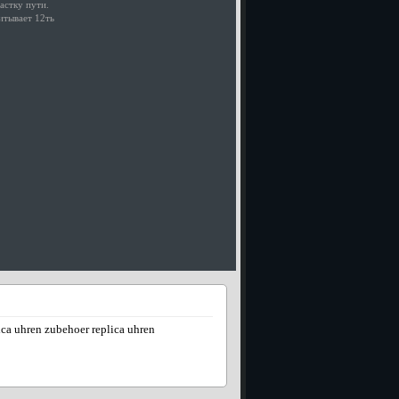
астку пути.
итывает 12ть
ica uhren
zubehoer replica uhren