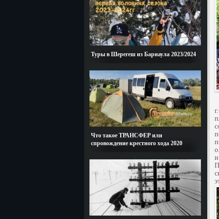
Туры в Шерегеш из Барнаула 2023/2024
В
г
п
с
п
Что такое ТРАНСФЕР или
п
спровождение крестного хода 2020
о
и
П
с
э