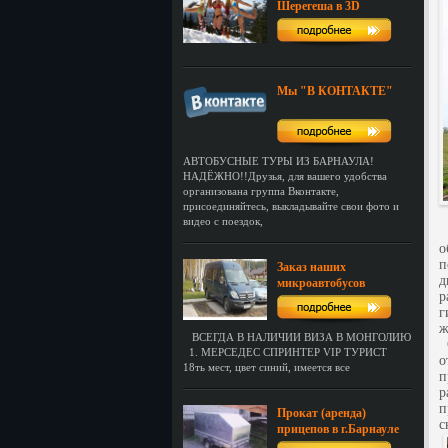
Шерегеша в 3D
Мы "В КОНТАКТЕ"
АВТОБУСНЫЕ ТУРЫ ИЗ БАРНАУЛА!
НАДЁЖНО!!Друзья, для вашего удобства
организована группа Вконтакте,
присоединяйтесь, выкладывайте свои фото и
видео с поездок,
Д
о
п
Заказ наших
д
микроавтобусов
р
г
ж
ВСЕГДА В НАЛИЧИИ ВИЗА В МОНГОЛИЮ
С
1. МЕРСЕДЕС СПРИНТЕР VIP ТУРИСТ
о
18ть мест, цвет синий, имеется все
п
р
п
Прокат (аренда)
с
прицепов в г.Барнауле