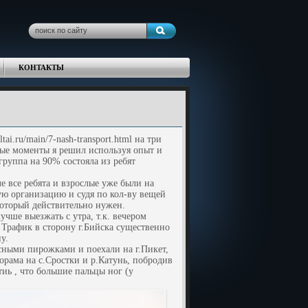
КОНТАКТЫ
ai.ru/main/7-nash-transport.html на три
ные моменты я решил используя опыт и
группа на 90% состояла из ребят
е все ребята и взрослые уже были на
ую организацию и судя по кол-ву вещей
который действительно нужен.
чше выезжать с утра, т.к. вечером
 Трафик в сторону г.Бийска существенно
у.
ными пирожками и поехали на г.Пикет,
орама на с.Сростки и р.Катунь, побродив
ь , что большие пальцы ног (у