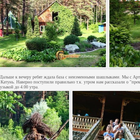
альше к вечеру ребят ждала база с неизменными шашлыками. Мы с Артё
.Катунь. Наверно поступили правильно т.к. утром нам рассказали о "пре
узыкой до 4.00 утра.