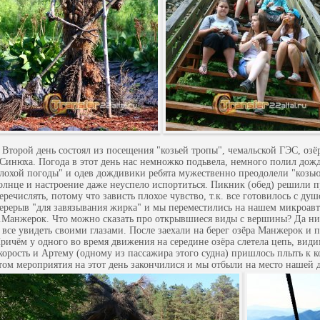
торой день состоял из посещения "козьей тропы", чемальской ГЭС, озё
.Синюха. Погода в этот день нас немножко подьвела, немного полил дожд
лохой погоды" и одев дождивики ребята мужественно преодолели "козью
олнце и настроение даже неуспело испортиться. Пикник (обед) решили п
еречислять, потому что зависть плохое чувство, т.к. все готовилось с д
ерерыв "для завязывания жирка" и мы переместились на нашем микроавт
.Манжерок. Что можно сказать про открывшиеся виды с вершины? Да нич
 все увидеть своими глазами. После заехали на берег озёра Манжерок и 
ричём у одного во время движения на середине озёра слетела цепь, ви
корость и Артему (одному из пассажира этого судна) пришлось плыть к к
том мероприятия на этот день закончилися и мы отбыли на место нашей 