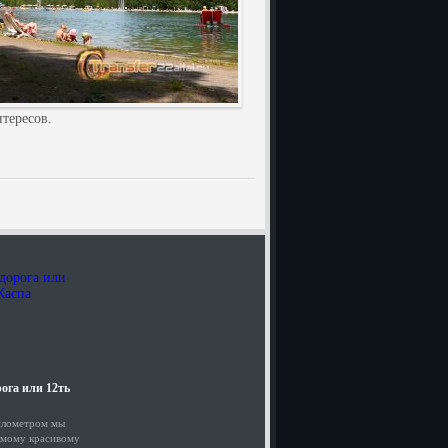
тересов.
ога или 12ть
илометром мы
амому красивому