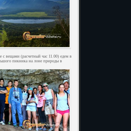
с вещами (расчетный час 11.00) едем в
льшого пикника на лоне природы в