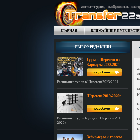
ГЛАВНАЯ
БЛИЖАЙШИЕ ПУТЕШЕСТВ
ВЫБОР РЕДАКЦИИ
Туры в Шерегеш из
В
Барнаула 2023/2024
д
з
ш
Расписание туров в Шерегеш 2023/2024
О
м
р
Шерегеш 2019-2020г
О
п
о
П
Расписание туров Барнаул - Шерегеш 2019-
г
2020г
с
п
Вебкамеры и трассы