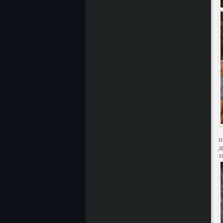
В
п
д
х